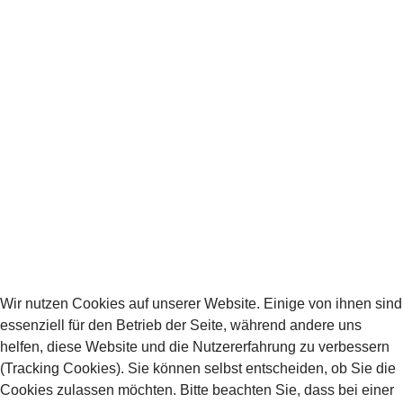
über
Unsere Idee und den Ursprung des
®
Sabris
Das Wesen und den Standard des
®
Sabris
Unsere Ziele und unser Zuchtprogramm
Aktuelle Würfe und Wurfplanungen
Freie Welpen
Bei Fragen stehen wir euch gerne zur
Verfügung:
kontakt@sabris-hund.de
Wir nutzen Cookies auf unserer Website. Einige von ihnen sind
essenziell für den Betrieb der Seite, während andere uns
helfen, diese Website und die Nutzererfahrung zu verbessern
(Tracking Cookies). Sie können selbst entscheiden, ob Sie die
Cookies zulassen möchten. Bitte beachten Sie, dass bei einer